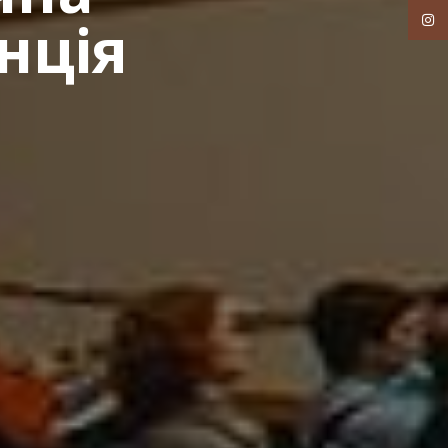
нція
Inst